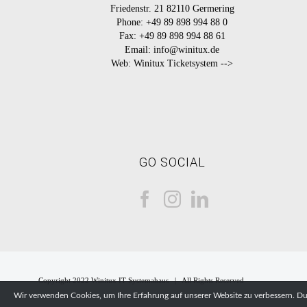
Friedenstr. 21 82110 Germering
Phone:
+49 89 898 994 88 0
Fax:
+49 89 898 994 88 61
Email:
info@winitux.de
Web:
Winitux Ticketsystem -->
GO SOCIAL
Copyright 2022 Winitux IT-Systemahaus | All Rights Reserved
Wir verwenden Cookies, um Ihre Erfahrung auf unserer Website zu verbessern. D